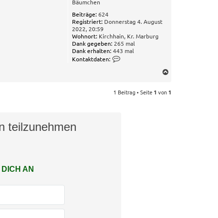
Bäumchen
Beiträge:
624
Registriert:
Donnerstag 4. August
2022, 20:59
Wohnort:
Kirchhain, Kr. Marburg
Dank gegeben:
265 mal
Dank erhalten:
443 mal
K
Kontaktdaten:
o
N
n
t
a
a
c
1 Beitrag • Seite
1
von
1
k
h
t
o
d
b
a
t
on teilzunehmen
e
e
n
n
v
o
n
M
 DICH AN
i
c
h
a
e
l