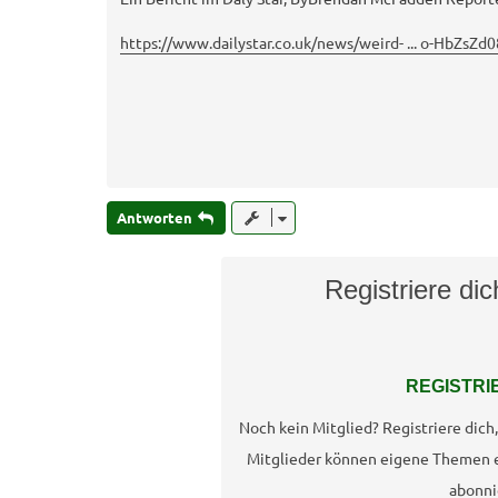
a
g
https://www.dailystar.co.uk/news/weird- ... o-HbZsZd0
Antworten
Registriere di
REGISTRI
Noch kein Mitglied? Registriere dic
Mitglieder können eigene Themen 
abonni