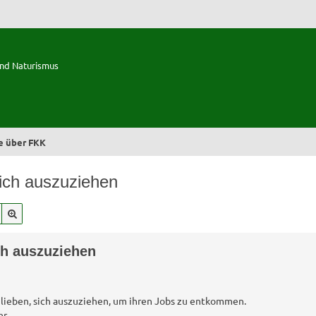
und Naturismus
e über FKK
sich auszuziehen
Suche
Erweiterte Suche
ch auszuziehen
 lieben, sich auszuziehen, um ihren Jobs zu entkommen.
er