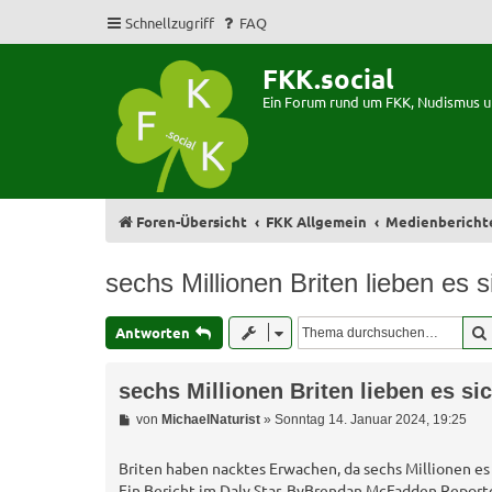
Schnellzugriff
FAQ
FKK.social
Ein Forum rund um FKK, Nudismus 
Foren-Übersicht
FKK Allgemein
Medienbericht
sechs Millionen Briten lieben es 
Antworten
sechs Millionen Briten lieben es si
B
von
MichaelNaturist
»
Sonntag 14. Januar 2024, 19:25
e
i
t
Briten haben nacktes Erwachen, da sechs Millionen es
r
Ein Bericht im Daly Star, ByBrendan McFadden Report