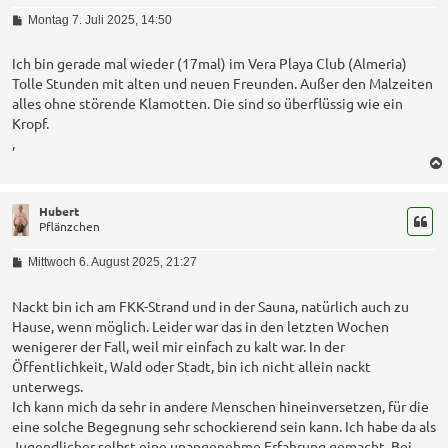
B
Montag 7. Juli 2025, 14:50
e
i
t
Ich bin gerade mal wieder (17mal) im Vera Playa Club (Almeria)
r
Tolle Stunden mit alten und neuen Freunden. Außer den Malzeiten
a
alles ohne störende Klamotten. Die sind so überflüssig wie ein
g
Kropf.
,
Hubert
Pflänzchen
B
Mittwoch 6. August 2025, 21:27
e
i
t
Nackt bin ich am FKK-Strand und in der Sauna, natürlich auch zu
r
Hause, wenn möglich. Leider war das in den letzten Wochen
a
wenigerer der Fall, weil mir einfach zu kalt war. In der
g
Öffentlichkeit, Wald oder Stadt, bin ich nicht allein nackt
unterwegs.
Ich kann mich da sehr in andere Menschen hineinversetzen, für die
eine solche Begegnung sehr schockierend sein kann. Ich habe da als
Jugendlicher selbst eine unangenehme Erfahrung gemacht. Bei