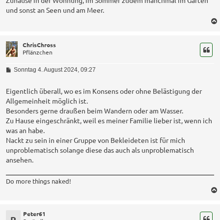
r
und sonst an Seen und am Meer.
a
g
ChrisChross
Pflänzchen
B
Sonntag 4. August 2024, 09:27
e
i
t
Eigentlich überall, wo es im Konsens oder ohne Belästigung der
r
Allgemeinheit möglich ist.
a
Besonders gerne draußen beim Wandern oder am Wasser.
g
Zu Hause eingeschränkt, weil es meiner Familie lieber ist, wenn ich
was an habe.
Nackt zu sein in einer Gruppe von Bekleideten ist für mich
unproblematisch solange diese das auch als unproblematisch
ansehen.
Do more things naked!
Peter61
P