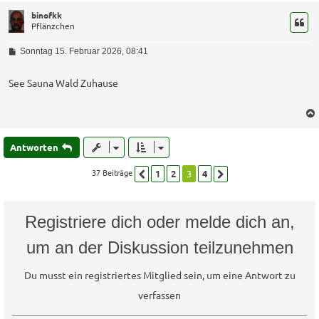
binofkk
Pflänzchen
B
Sonntag 15. Februar 2026, 08:41
e
i
t
See Sauna Wald Zuhause
r
a
g
Antworten
37 Beiträge
1
2
3
4
Vorherige
Nächste
Registriere dich oder melde dich an,
um an der Diskussion teilzunehmen
Du musst ein registriertes Mitglied sein, um eine Antwort zu
verfassen