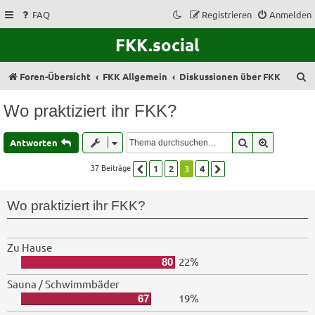
FAQ
Registrieren
Anmelden
FKK.social
S
Foren-Übersicht
FKK Allgemein
Diskussionen über FKK
u
Wo praktiziert ihr FKK?
c
h
Suche
Erweitert
Antworten
e
37 Beiträge
1
2
3
4
Vorherige
Nächste
Wo praktiziert ihr FKK?
Zu Hause
22%
80
Sauna / Schwimmbäder
19%
67