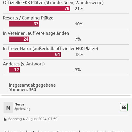
Offizielle FKK-Plätze (Strände, Seen, Wanderwege)
21%
76
Resorts / Camping-Plätze
10%
37
In Vereinen, auf Vereinsgeländen
7%
24
In freier Natur (außerhalb offizieller FKK-Plätze)
18%
64
Anderes (s. Antwort)
3%
12
Insgesamt abgegebene
Stimmen:
360
Nerus
N
Sprössling
B
Sonntag 4. August 2024, 07:59
e
i
t
Zuhause in der Wohnung, im Sommer zudem manchmal im Garten