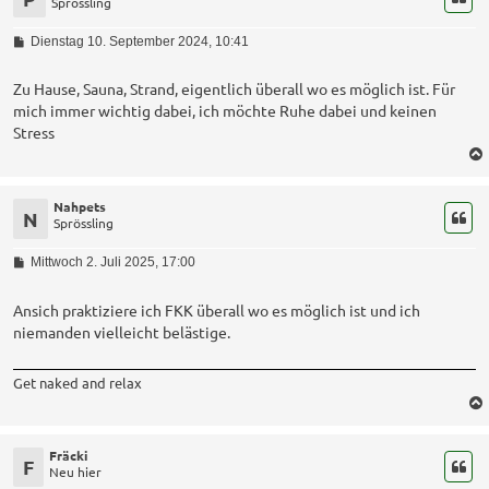
Sprössling
B
Dienstag 10. September 2024, 10:41
e
i
t
Zu Hause, Sauna, Strand, eigentlich überall wo es möglich ist. Für
r
mich immer wichtig dabei, ich möchte Ruhe dabei und keinen
a
Stress
g
Nahpets
N
Sprössling
B
Mittwoch 2. Juli 2025, 17:00
e
i
t
Ansich praktiziere ich FKK überall wo es möglich ist und ich
r
niemanden vielleicht belästige.
a
g
Get naked and relax
Fräcki
F
Neu hier