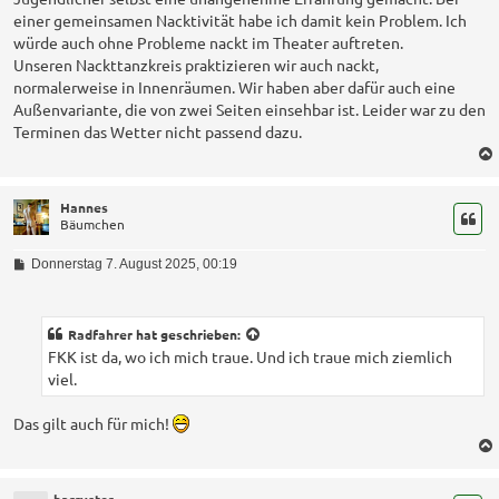
einer gemeinsamen Nacktivität habe ich damit kein Problem. Ich
würde auch ohne Probleme nackt im Theater auftreten.
Unseren Nackttanzkreis praktizieren wir auch nackt,
normalerweise in Innenräumen. Wir haben aber dafür auch eine
Außenvariante, die von zwei Seiten einsehbar ist. Leider war zu den
Terminen das Wetter nicht passend dazu.
Hannes
Bäumchen
B
Donnerstag 7. August 2025, 00:19
e
i
t
r
Radfahrer
hat geschrieben:
a
FKK ist da, wo ich mich traue. Und ich traue mich ziemlich
g
viel.
Das gilt auch für mich!
harryster