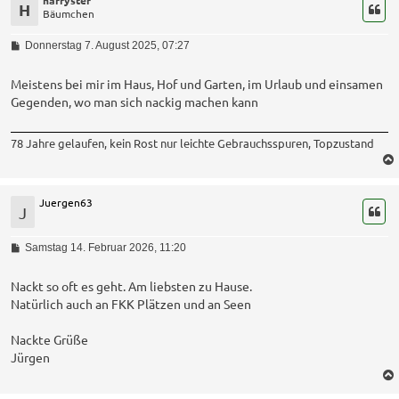
H
Bäumchen
B
Donnerstag 7. August 2025, 07:27
e
i
t
Meistens bei mir im Haus, Hof und Garten, im Urlaub und einsamen
r
Gegenden, wo man sich nackig machen kann
a
g
78 Jahre gelaufen, kein Rost nur leichte Gebrauchsspuren, Topzustand
Juergen63
J
B
Samstag 14. Februar 2026, 11:20
e
i
t
Nackt so oft es geht. Am liebsten zu Hause.
r
Natürlich auch an FKK Plätzen und an Seen
a
g
Nackte Grüße
Jürgen