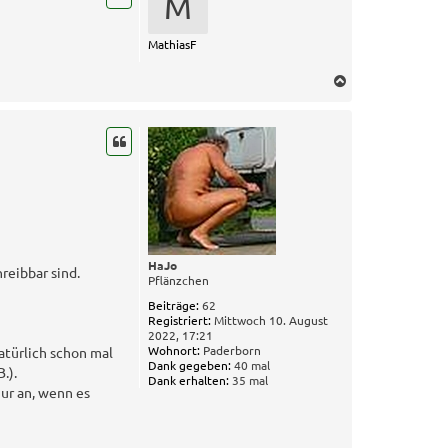
M
o
b
e
MathiasF
n
N
a
c
h
o
b
e
n
HaJo
reibbar sind.
Pflänzchen
Beiträge:
62
Registriert:
Mittwoch 10. August
2022, 17:21
Wohnort:
Paderborn
atürlich schon mal
Dank gegeben:
40 mal
.).
Dank erhalten:
35 mal
nur an, wenn es