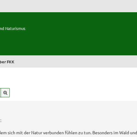
und Naturismus
ber FKK
Suche
Erweiterte Suche
:
dem sich mit der Natur verbunden fühlen zu tun. Besonders im Wald un