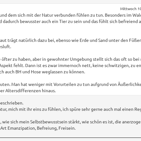
Mittwoch 10
und dem sich mit der Natur verbunden fühlen zu tun. Besonders im Wald 
rd dadurch bewusster auch ein Tier zu sein und das fühlt sich befreiend a
aut trägt natürlich dazu bei, ebenso wie Erde und Sand unter den Füßen
sluft.
 öfter zu haben, aber in gewohnter Umgebung stellt sich das oft so bei 
spekt fehlt. Dann ist es zwar immernoch nett, keine schwitzigen, zu 
isch auch BH und Hose weglassen zu können.
euten. Man hat weniger mit Vorurteilen zu tun aufgrund von Äußerlichk
r Altersdifferenzen hinaus.
beschrieben.
tur, mich mit ihr eins zu fühlen, ich spüre sehr gerne auch mal einen R
 wie sich mein Selbstbewusstsein stärkt, wie schön es ist, die anerzoge
Art Emanzipation, Befreiung, Freisein.