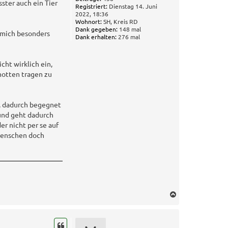
sster auch ein Tier
Registriert:
Dienstag 14. Juni
2022, 18:36
Wohnort:
SH, Kreis RD
Dank gegeben:
148 mal
r mich besonders
Dank erhalten:
276 mal
cht wirklich ein,
motten tragen zu
n, dadurch begegnet
und geht dadurch
er nicht per se auf
 Menschen doch
N
a
c
h