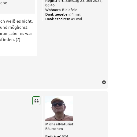
Registriert:
Samstag 23. Juli 2022,
iche
06:46
Wohnort:
Bielefeld
Dank gegeben:
4 mal
Dank erhalten:
41 mal
ich weiß es nicht.
 und möglichst
rum, aber es war
finden. (?)
N
a
c
h
o
b
e
n
MichaelNaturist
Bäumchen
Beiträge:
624