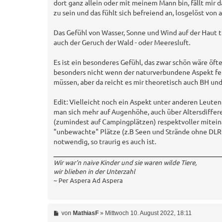
dort ganz allein oder mit meinem Mann bin, fällt mir da
zu sein und das fühlt sich befreiend an, losgelöst v
Das Gefühl von Wasser, Sonne und Wind auf der Haut t
auch der Geruch der Wald - oder Meeresluft.
Es ist ein besonderes Gefühl, das zwar schön wäre öfte
besonders nicht wenn der naturverbundene Aspekt feh
müssen, aber da reicht es mir theoretisch auch BH un
Edit: Vielleicht noch ein Aspekt unter anderen Leute
man sich mehr auf Augenhöhe, auch über Altersdiffer
(zumindest auf Campingplätzen) respektvoller miteinan
"unbewachte" Plätze (z.B Seen und Strände ohne DLRG-
notwendig, so traurig es auch ist.
Wir war'n naive Kinder und sie waren wilde Tiere,
wir blieben in der Unterzahl
~ Per Aspera Ad Aspera
B
von
MathiasF
»
Mittwoch 10. August 2022, 18:11
e