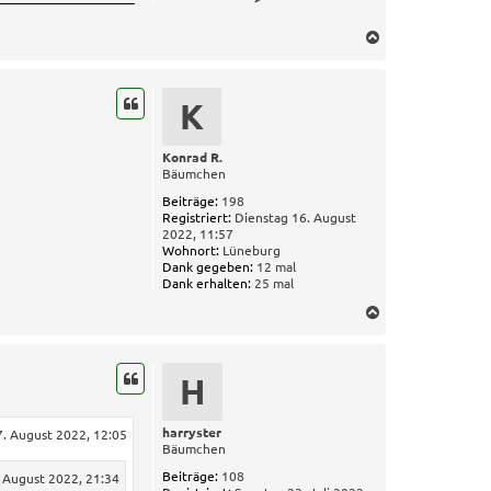
o
n
N
t
a
a
k
c
t
h
K
d
o
a
b
t
e
e
Konrad R.
n
Bäumchen
n
v
Beiträge:
198
o
Registriert:
Dienstag 16. August
n
2022, 11:57
J
Wohnort:
Lüneburg
o
Dank gegeben:
12 mal
c
Dank erhalten:
25 mal
h
e
N
n
a
c
h
H
o
b
e
harryster
. August 2022, 12:05
Bäumchen
n
Beiträge:
108
 August 2022, 21:34