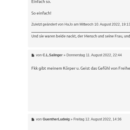
Einfach so.
So einfach!
Zuletzt geändert von
HaJo
am Mittwoch 10. August 2022, 19:13
Und sie waren beide nackt, der Mensch und seine Frau, und
B
von
C.L.Salinger
»
Donnerstag 11. August 2022, 22:44
e
i
t
Fkk gibt meinem Körper u. Geist das Gefühl von Freih
r
a
g
B
von
GuentherLudwig
»
Freitag 12. August 2022, 14:36
e
i