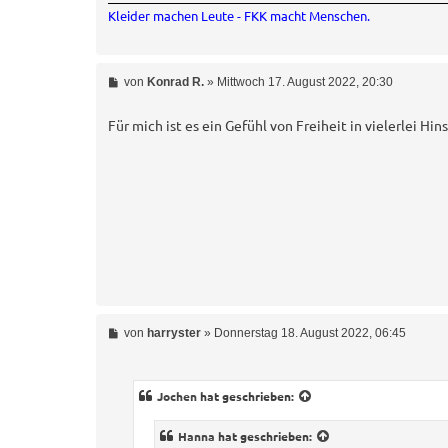
Kleider machen Leute - FKK macht Menschen.
B
von
Konrad R.
»
Mittwoch 17. August 2022, 20:30
e
i
t
Für mich ist es ein Gefühl von Freiheit in vielerlei Hins
r
a
g
B
von
harryster
»
Donnerstag 18. August 2022, 06:45
e
i
t
r
Jochen
hat geschrieben:
a
g
Hanna
hat geschrieben: