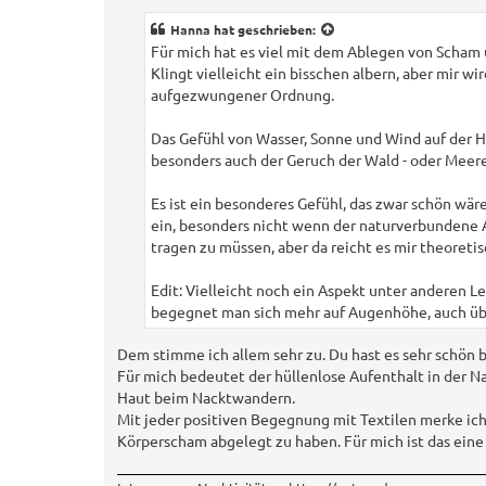
t
r
Hanna
hat geschrieben:
a
Für mich hat es viel mit dem Ablegen von Scham 
g
Klingt vielleicht ein bisschen albern, aber mir wi
aufgezwungener Ordnung.
Das Gefühl von Wasser, Sonne und Wind auf der H
besonders auch der Geruch der Wald - oder Meere
Es ist ein besonderes Gefühl, das zwar schön wäre
ein, besonders nicht wenn der naturverbundene A
tragen zu müssen, aber da reicht es mir theoret
Edit: Vielleicht noch ein Aspekt unter anderen L
begegnet man sich mehr auf Augenhöhe, auch übe
Dem stimme ich allem sehr zu. Du hast es sehr schön 
Für mich bedeutet der hüllenlose Aufenthalt in der Na
Haut beim Nacktwandern.
Mit jeder positiven Begegnung mit Textilen merke ich,
Körperscham abgelegt zu haben. Für mich ist das eine 