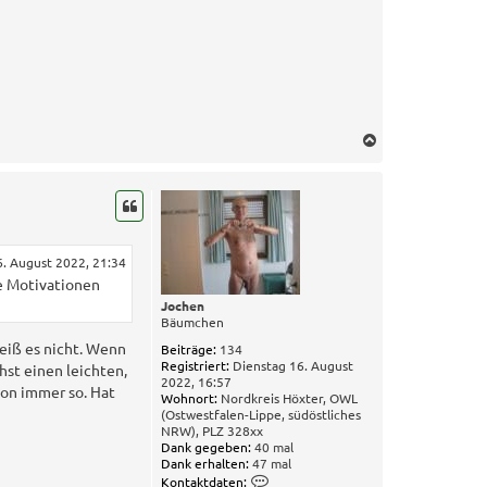
N
a
c
h
o
b
e
6. August 2022, 21:34
n
he Motivationen
Jochen
Bäumchen
weiß es nicht. Wenn
Beiträge:
134
Registriert:
Dienstag 16. August
st einen leichten,
2022, 16:57
hon immer so. Hat
Wohnort:
Nordkreis Höxter, OWL
(Ostwestfalen-Lippe, südöstliches
NRW), PLZ 328xx
Dank gegeben:
40 mal
Dank erhalten:
47 mal
K
Kontaktdaten: