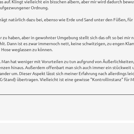
s auf. Klingt vielleicht ein bisschen albern, aber mir wird dadurch bewu
on aufgezwungener Ordnung.
rägt natürlich dazu bei, ebenso wie Erde und Sand unter den Füßen, fü
r zu haben, aber in gewohnter Umgebung stellt sich das oft so bei mir ni
lt. Dann ist es zwar immernoch nett, keine schwitzigen, zu engen Kla
d Hose weglassen zu können.
n. Man hat weniger mit Vorurteilen zu tun aufgrund von Äußerlichkeite
enzen hinaus. Außerdem offenbart man sich auch immer ein stückweit 
der um. Dieser Aspekt lässt sich meiner Erfahrung nach allerdings leid
Stand) übertragen. Vielleicht ist eine gewisse "Kontrollinstanz" für