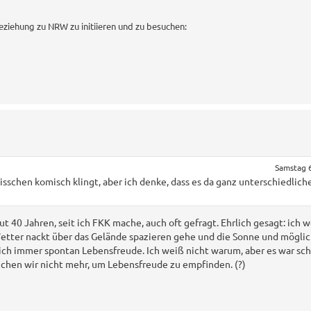
eziehung zu NRW zu initiieren und zu besuchen:
Samstag 
isschen komisch klingt, aber ich denke, dass es da ganz unterschiedlic
t 40 Jahren, seit ich FKK mache, auch oft gefragt. Ehrlich gesagt: ich 
tter nackt über das Gelände spazieren gehe und die Sonne und möglich
ch immer spontan Lebensfreude. Ich weiß nicht warum, aber es war sc
rauchen wir nicht mehr, um Lebensfreude zu empfinden. (?)