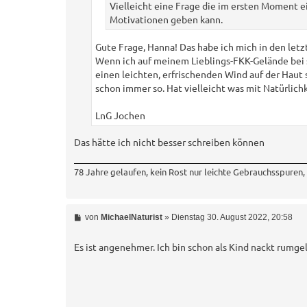
Vielleicht eine Frage die im ersten Moment ei
Motivationen geben kann.
Gute Frage, Hanna! Das habe ich mich in den letzt
Wenn ich auf meinem Lieblings-FKK-Gelände bei
einen leichten, erfrischenden Wind auf der Hau
schon immer so. Hat vielleicht was mit Natürlich
LnG Jochen
Das hätte ich nicht besser schreiben können
78 Jahre gelaufen, kein Rost nur leichte Gebrauchsspuren
B
von
MichaelNaturist
»
Dienstag 30. August 2022, 20:58
e
i
t
Es ist angenehmer. Ich bin schon als Kind nackt rumge
r
a
g