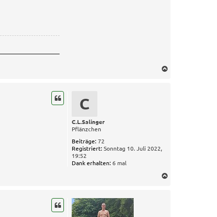
N
a
c
h
C
o
b
e
C.L.Salinger
Pflänzchen
n
Beiträge:
72
Registriert:
Sonntag 10. Juli 2022,
19:52
Dank erhalten:
6 mal
N
a
c
h
o