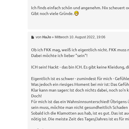
i
t
Ich finds einfach schön und angenehm. Nix scheuert o
r
Gibt noch viele Gründe.
a
g
B
von
HaJo
»
Mittwoch 10. August 2022, 19:06
e
i
t
Ob ich FKK mag, weiß ich eigentlich nicht. FKK muss 
r
Dabei möchte ich lieber "sein"!
a
g
ICH sein! Nackt - das bin ICH. Es gibt keine Kleidung, d
Eigentlich ist es schwer - zumindest für mich - Gefühle
Was jedoch ein riesiges Moment bei mir ist: Das Gefühl
Klar kann man sagen: Ist doch nichts dabei, noch so'n 
Doch!
Für mich ist das ein Wahnsinnsunterschied! Übrigens ü
sein muss, möchte man nicht gesundheitlich Schaden n
Sobald ich die Klamotten aus hab, ist es gut. Das ist 
nötig ist. Die meiste Zeit des Tages/Jahres ist es für 