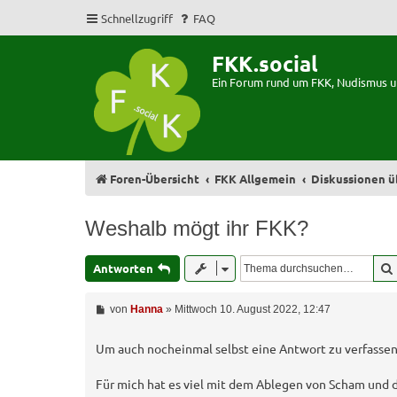
Schnellzugriff
FAQ
FKK.social
Ein Forum rund um FKK, Nudismus 
Foren-Übersicht
FKK Allgemein
Diskussionen ü
Weshalb mögt ihr FKK?
Antworten
B
von
Hanna
»
Mittwoch 10. August 2022, 12:47
e
i
t
Um auch nocheinmal selbst eine Antwort zu verfassen
r
a
Für mich hat es viel mit dem Ablegen von Scham und 
g