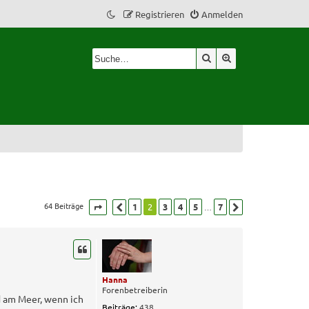
Registrieren
Anmelden
Suche
Erweiterte Suche
64 Beiträge
1
2
3
4
5
7
…
Seite
Vorherige
2
von
7
Nächste
Hanna
Forenbetreiberin
d am Meer, wenn ich
Beiträge:
438