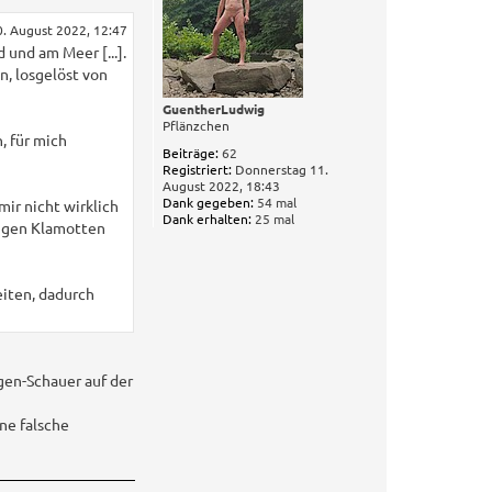
b
e
. August 2022, 12:47
n
und am Meer [...].
n, losgelöst von
GuentherLudwig
Pflänzchen
, für mich
Beiträge:
62
Registriert:
Donnerstag 11.
August 2022, 18:43
Dank gegeben:
54 mal
mir nicht wirklich
Dank erhalten:
25 mal
engen Klamotten
eiten, dadurch
egen-Schauer auf der
ne falsche