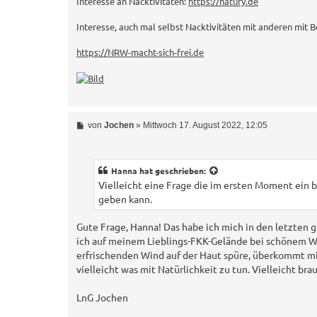
Interesse an Nacktivitäten:
https://natury.de
Interesse, auch mal selbst Nacktivitäten mit anderen mit B
https://NRW-macht-sich-frei.de
B
von
Jochen
»
Mittwoch 17. August 2022, 12:05
e
i
t
r
Hanna
hat geschrieben:
a
Vielleicht eine Frage die im ersten Moment ein b
g
geben kann.
Gute Frage, Hanna! Das habe ich mich in den letzten gu
ich auf meinem Lieblings-FKK-Gelände bei schönem We
erfrischenden Wind auf der Haut spüre, überkommt mi
vielleicht was mit Natürlichkeit zu tun. Vielleicht b
LnG Jochen