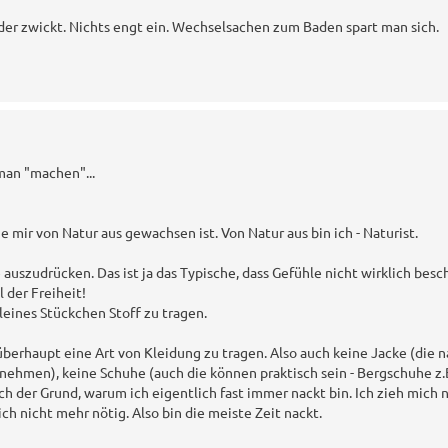
der zwickt. Nichts engt ein. Wechselsachen zum Baden spart man sich.
man "machen"...
ie mir von Natur aus gewachsen ist. Von Natur aus bin ich - Naturist.
 auszudrücken. Das ist ja das Typische, dass Gefühle nicht wirklich besch
 der Freiheit!
kleines Stückchen Stoff zu tragen.
berhaupt eine Art von Kleidung zu tragen. Also auch keine Jacke (die n
ehmen), keine Schuhe (auch die können praktisch sein - Bergschuhe z.B
auch der Grund, warum ich eigentlich fast immer nackt bin. Ich zieh mich 
mich nicht mehr nötig. Also bin die meiste Zeit nackt.