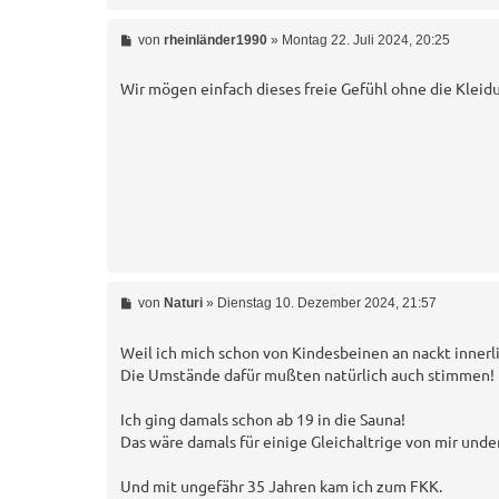
B
von
rheinländer1990
»
Montag 22. Juli 2024, 20:25
e
i
t
Wir mögen einfach dieses freie Gefühl ohne die Kleid
r
a
g
B
von
Naturi
»
Dienstag 10. Dezember 2024, 21:57
e
i
t
Weil ich mich schon von Kindesbeinen an nackt innerl
r
Die Umstände dafür mußten natürlich auch stimmen!
a
g
Ich ging damals schon ab 19 in die Sauna!
Das wäre damals für einige Gleichaltrige von mir und
Und mit ungefähr 35 Jahren kam ich zum FKK.