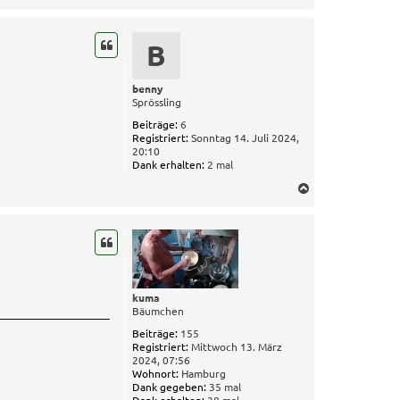
a
c
h
B
o
b
e
benny
Sprössling
n
Beiträge:
6
Registriert:
Sonntag 14. Juli 2024,
20:10
Dank erhalten:
2 mal
N
a
c
h
o
b
e
kuma
n
Bäumchen
Beiträge:
155
Registriert:
Mittwoch 13. März
2024, 07:56
Wohnort:
Hamburg
Dank gegeben:
35 mal
Dank erhalten:
38 mal