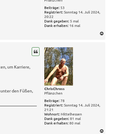
Beiträge:
53
Registriert:
Sonntag 14. Juli 2024,
20:22
Dank gegeben:
5 mal
Dank erhalten:
16 mal
N
a
c
h
o
b
e
en, um Karriere,
n
ChrisChross
n unter den Füßen,
Pflänzchen
Beiträge:
78
Registriert:
Sonntag 14. Juli 2024,
21:21
Wohnort:
Mittelhessen
Dank gegeben:
81 mal
Dank erhalten:
80 mal
N