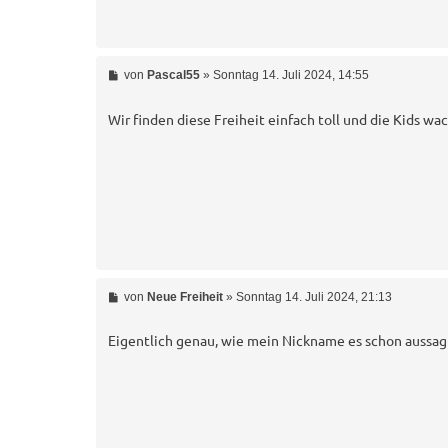
B
von
Pascal55
»
Sonntag 14. Juli 2024, 14:55
e
i
t
Wir finden diese Freiheit einfach toll und die Kids wac
r
a
g
B
von
Neue Freiheit
»
Sonntag 14. Juli 2024, 21:13
e
i
t
Eigentlich genau, wie mein Nickname es schon aussag
r
a
g