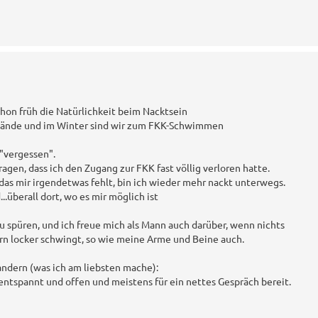
chon früh die Natürlichkeit beim Nacktsein
elände und im Winter sind wir zum FKK-Schwimmen
"vergessen".
agen, dass ich den Zugang zur FKK fast völlig verloren hatte.
 das mir irgendetwas fehlt, bin ich wieder mehr nackt unterwegs.
.überall dort, wo es mir möglich ist
u spüren, und ich freue mich als Mann auch darüber, wenn nichts
n locker schwingt, so wie meine Arme und Beine auch.
andern (was ich am liebsten mache):
 entspannt und offen und meistens für ein nettes Gespräch bereit.