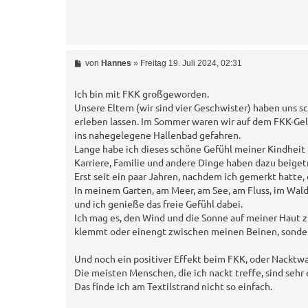
B
von
Hannes
»
Freitag 19. Juli 2024, 02:31
e
i
t
Ich bin mit FKK großgeworden.
r
Unsere Eltern (wir sind vier Geschwister) haben uns s
a
erleben lassen. Im Sommer waren wir auf dem FKK-G
g
ins nahegelegene Hallenbad gefahren.
Lange habe ich dieses schöne Gefühl meiner Kindheit 
Karriere, Familie und andere Dinge haben dazu beigetr
Erst seit ein paar Jahren, nachdem ich gemerkt hatte,
In meinem Garten, am Meer, am See, am Fluss, im Wald..
und ich genieße das freie Gefühl dabei.
Ich mag es, den Wind und die Sonne auf meiner Haut z
klemmt oder einengt zwischen meinen Beinen, sonder
Und noch ein positiver Effekt beim FKK, oder Nacktw
Die meisten Menschen, die ich nackt treffe, sind sehr
Das finde ich am Textilstrand nicht so einfach.