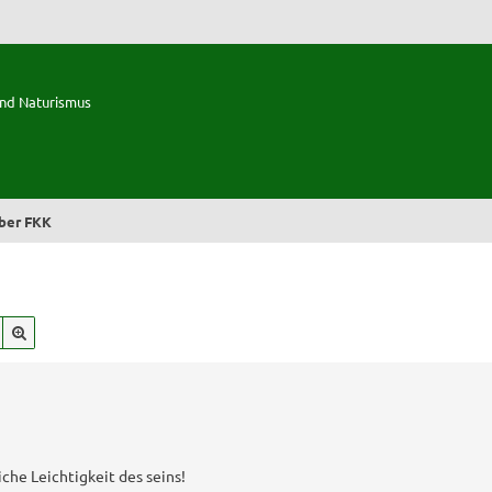
und Naturismus
ber FKK
Suche
Erweiterte Suche
che Leichtigkeit des seins!