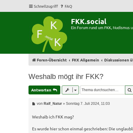
Schnellzugriff
FAQ
FKK.social
Ein Forum rund um FKK, Nudismus 
Foren-Übersicht
FKK Allgemein
Diskussionen ü
Weshalb mögt ihr FKK?
Antworten
B
von
Ralf_Natur
»
Sonntag 7. Juli 2024, 11:03
e
i
t
Weshalb ich FKK mag?
r
a
Es wurde hier schon einmal geschrieben: Die unglaubli
g