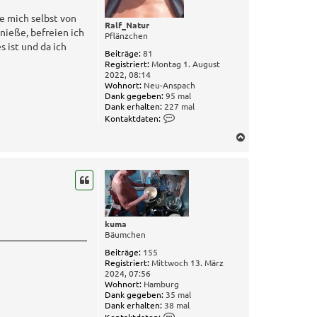
ie mich selbst von
Ralf_Natur
nieße, befreien ich
Pflänzchen
 ist und da ich
Beiträge:
81
Registriert:
Montag 1. August
2022, 08:14
Wohnort:
Neu-Anspach
Dank gegeben:
95 mal
Dank erhalten:
227 mal
K
Kontaktdaten:
o
N
n
t
a
a
c
k
h
t
o
d
b
a
t
e
e
kuma
n
n
Bäumchen
v
Beiträge:
155
o
Registriert:
Mittwoch 13. März
n
2024, 07:56
R
Wohnort:
Hamburg
a
Dank gegeben:
35 mal
l
Dank erhalten:
38 mal
f
K