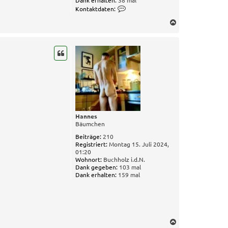
K
Kontaktdaten:
o
N
n
t
a
a
c
k
h
t
o
d
b
a
t
e
e
n
n
v
o
n
Hannes
k
Bäumchen
u
Beiträge:
210
m
Registriert:
Montag 15. Juli 2024,
a
01:20
Wohnort:
Buchholz i.d.N.
Dank gegeben:
103 mal
Dank erhalten:
159 mal
N