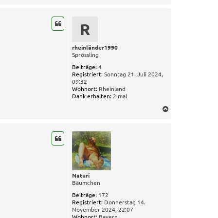
a
c
h
R
o
b
e
rheinländer1990
Sprössling
n
Beiträge:
4
Registriert:
Sonntag 21. Juli 2024,
09:32
Wohnort:
Rheinland
Dank erhalten:
2 mal
N
a
c
h
o
b
e
n
Naturi
Bäumchen
Beiträge:
172
Registriert:
Donnerstag 14.
November 2024, 22:07
Wohnort:
Bayern