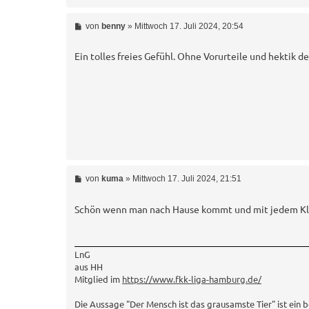
B
von
benny
»
Mittwoch 17. Juli 2024, 20:54
e
i
t
Ein tolles freies Gefühl. Ohne Vorurteile und hektik de
r
a
g
B
von
kuma
»
Mittwoch 17. Juli 2024, 21:51
e
i
t
Schön wenn man nach Hause kommt und mit jedem Klei
r
a
g
LnG
aus HH
Mitglied im
https://www.fkk-liga-hamburg.de/
Die Aussage "Der Mensch ist das grausamste Tier" ist ein 