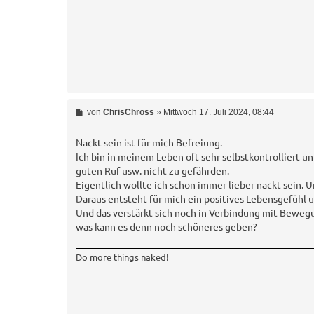
B
von
ChrisChross
»
Mittwoch 17. Juli 2024, 08:44
e
i
t
Nackt sein ist für mich Befreiung.
r
Ich bin in meinem Leben oft sehr selbstkontrolliert
a
guten Ruf usw. nicht zu gefährden.
g
Eigentlich wollte ich schon immer lieber nackt sein. 
Daraus entsteht für mich ein positives Lebensgefühl u
Und das verstärkt sich noch in Verbindung mit Bewegun
was kann es denn noch schöneres geben?
Do more things naked!