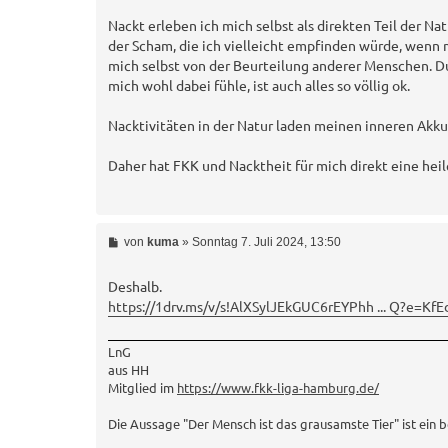
Nackt erleben ich mich selbst als direkten Teil der Nat
der Scham, die ich vielleicht empfinden würde, wenn 
mich selbst von der Beurteilung anderer Menschen. Dur
mich wohl dabei fühle, ist auch alles so völlig ok.
Nacktivitäten in der Natur laden meinen inneren Akku
Daher hat FKK und Nacktheit für mich direkt eine hei
B
von
kuma
»
Sonntag 7. Juli 2024, 13:50
e
i
t
Deshalb.
r
https://1drv.ms/v/s!AlXSylJEkGUC6rEYPhh ... Q?e=KfE
a
g
LnG
aus HH
Mitglied im
https://www.fkk-liga-hamburg.de/
Die Aussage "Der Mensch ist das grausamste Tier" ist ein 