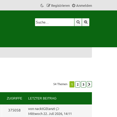
Registrieren
Anmelden
Suche
Erweiterte Suche
54 Themen
1
2
3
Nächste
ZUGRIFFE
LETZTER BEITRAG
L
von
nacktGEtanzt
Z
375058
e
Mittwoch 22. Juli 2026, 14:11