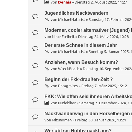
von
Dennis
»
Dienstag 2. August 2022, 11:27
Jugendliches Nacktwandern
von
MichaelNaturist
»
Samstag 17. Februar 2024
Moderner, cooler alternativer (Jugend)
von
Neue Freiheit
»
Dienstag 24. März 2026, 10:28
Der erste Schnee in diesem Jahr
von
MichaelNaturist
»
Sonntag 5. Januar 2025, 
Anziehen, wenn Besuch kommt?
von
WreckBeach
»
Dienstag 10. September 2024
Beginn der Fkk-draußen-Zeit ?
von
Phragmites
»
Freitag 7. März 2025, 15:12
FKK: Wie offen seid ihr euren Arbeits
von
Nudehiker
»
Samstag 7. Dezember 2024, 10
Nacktwanderweg in den Hörselbergen i
von
Mizunomen
»
Freitag 30. Januar 2026, 13:21
Wer übt sei Hobby nackt aus?